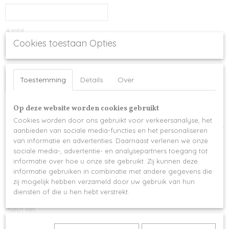
Aantal
Cookies toestaan Opties
Toestemming
Details
Over
IN WINKELWAGEN
Op deze website worden cookies gebruikt
Specificaties
Cookies worden door ons gebruikt voor verkeersanalyse, het
aanbieden van sociale media-functies en het personaliseren
Productcode
Omschrijving
van informatie en advertenties. Daarnaast verlenen we onze
1045-15129
sociale media-, advertentie- en analysepartners toegang tot
Een perfect uitdeelgeschenk voor geboorte, communie, huwelijk, ...
informatie over hoe u onze site gebruikt. Zij kunnen deze
informatie gebruiken in combinatie met andere gegevens die
Een uniek uitdeelgeschenk dat zeker in de smaak valt bij je gasten.
zij mogelijk hebben verzameld door uw gebruik van hun
Wil je graag het letterype gebruiken van op de uitnodiging of
diensten of die u hen hebt verstrekt.
geboortekaartje? Stuur het ons gerust door en we maken er een perfecte
match van.
Afmetingen diameter 5 cm - hoogte 4,5 cm