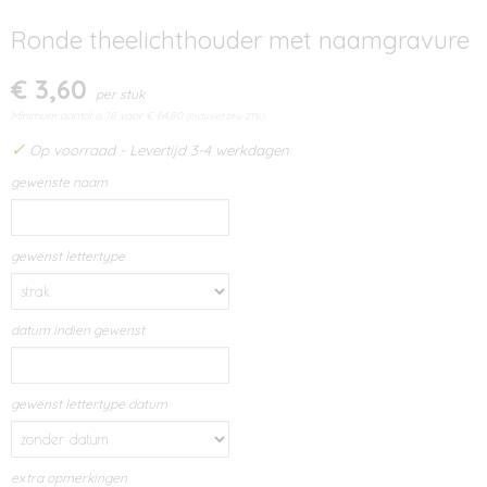
Ronde theelichthouder met naamgravure
€ 3,60
per stuk
Minimum aantal is 18 voor
€ 64,80
(inclusief btw 21%)
✓
Op voorraad
- Levertijd 3-4 werkdagen
gewenste naam
gewenst lettertype
datum indien gewenst
gewenst lettertype datum
extra opmerkingen