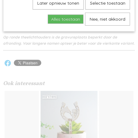
Later opnieuw tonen
Selectie toestaan
Minimum aantal te bestellen 18 stuks
(het theelichtje zelf is niet inbegrepen in de prijs)
Alles toestaan
Nee, niet akkoord
!! Belangrijk !!
Op ronde theelichthouders is de gravureplaats beperkt door de
afronding. Voor langere namen opteer je beter voor de vierkante variant.
Ook interessant