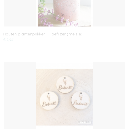
Houten plantenprikker - Hoefijzer (meisje)
€ 1,45