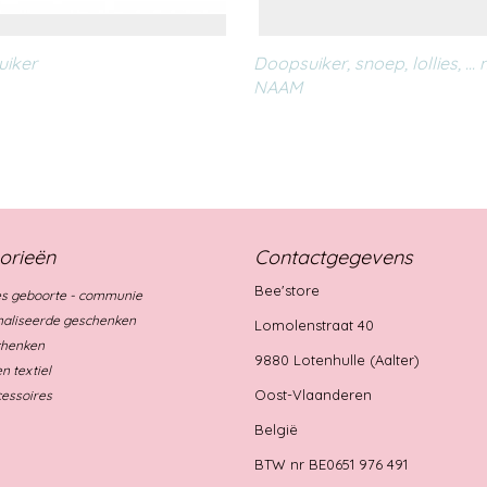
iker
Doopsuiker, snoep, lollies, ...
NAAM
orieën
Contactgegevens
Bee'store
s geboorte - communie
aliseerde geschenken
Lomolenstraat 40
chenken
9880 Lotenhulle (Aalter)
n textiel
Oost-Vlaanderen
essoires
België
BTW nr BE0651 976 491