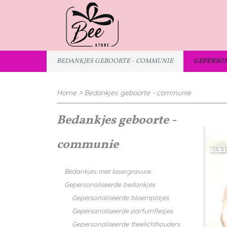
BEDANKJES GEBOORTE - COMMUNIE
GEPERSON
Home
>
Bedankjes geboorte - communie
Bedankjes geboorte -
communie
Bedankjes met lasergravure
Gepersonaliseerde bedankjes
Gepersonaliseerde bloempotjes
Gepersonaliseerde parfumflesjes
Gepersonaliseerde theelichthouders