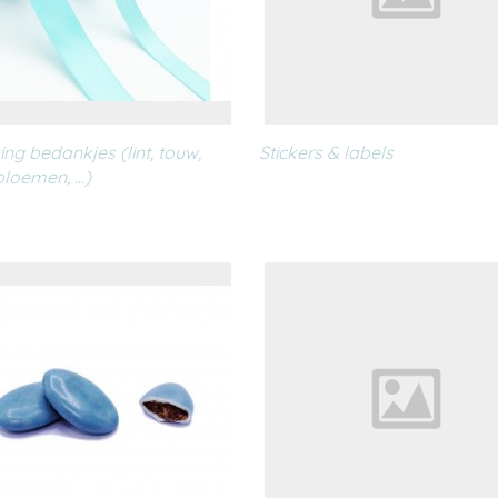
ng bedankjes (lint, touw,
Stickers & labels
loemen, ...)