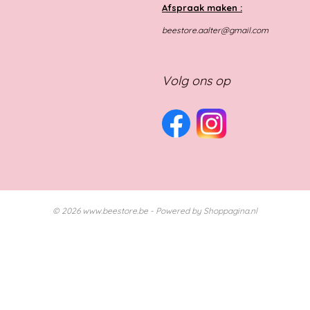
Afspraak maken :
beestore.aalter@gmail.com
Volg ons op
© 2026 www.beestore.be - Powered by Shoppagina.nl