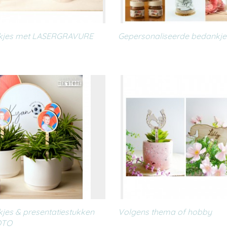
kjes met LASERGRAVURE
Gepersonaliseerde bedankje
jes & presentatiestukken
Volgens thema of hobby
OTO