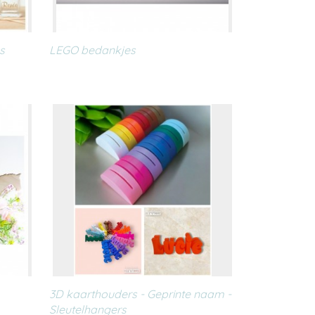
s
LEGO bedankjes
3D kaarthouders - Geprinte naam -
Sleutelhangers