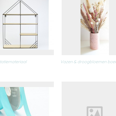
tatiemateriaal
Vazen & droogbloemen boek