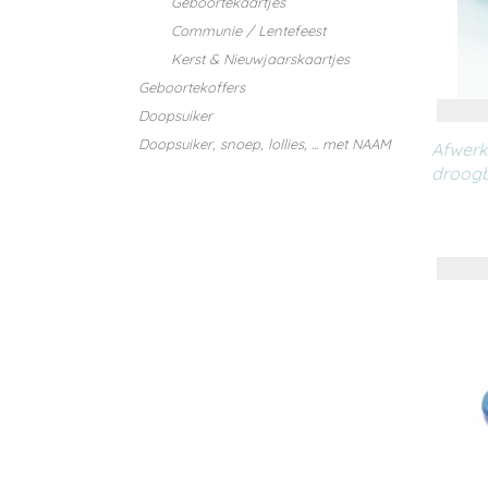
Geboortekaartjes
Communie / Lentefeest
Kerst & Nieuwjaarskaartjes
Geboortekoffers
Doopsuiker
Doopsuiker, snoep, lollies, ... met NAAM
Afwerki
droogb