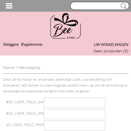
Inloggen
Registreren
UW WINKELWAGEN
Geen producten
(0)
Home
>
Herroeping
Door dit formulier te verzenden, bevestigt u dat u uw bestelling wilt
annuleren. Wij nemen zo snel mogelijk contact met u op om de annulering te
bevestigen en eventuele verdere instructies te geven.
#IZI_USER_FIELD_NAME#
#IZI_USER_FIELD_EMAIL#
IZI_USER_FIELD_PHONE