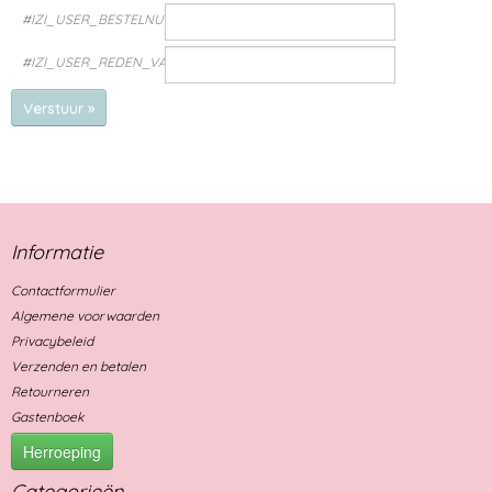
#IZI_USER_BESTELNUMMER#
#IZI_USER_REDEN_VAN_HERROEPING#
Verstuur »
Informatie
Contactformulier
Algemene voorwaarden
Privacybeleid
Verzenden en betalen
Retourneren
Gastenboek
Herroeping
Categorieën