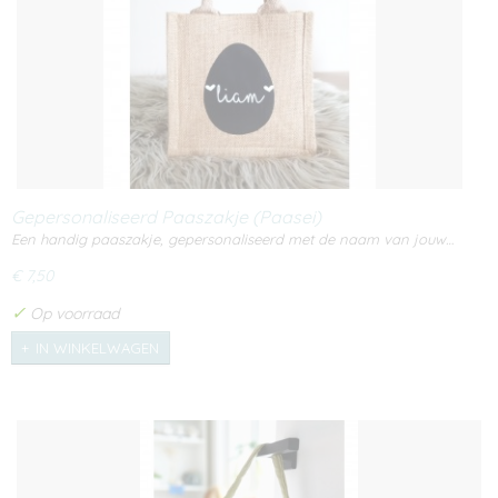
Gepersonaliseerd Paaszakje (Paasei)
Een handig paaszakje, gepersonaliseerd met de naam van jouw…
€ 7,50
✓
Op voorraad
IN WINKELWAGEN