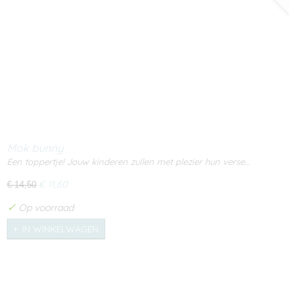
Mok bunny
Een toppertje! Jouw kinderen zullen met plezier hun verse…
€ 11,60
€ 14,50
✓
Op voorraad
IN WINKELWAGEN