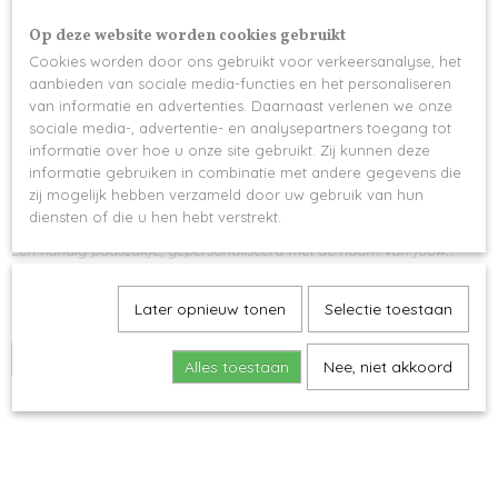
Op deze website worden cookies gebruikt
Cookies worden door ons gebruikt voor verkeersanalyse, het
aanbieden van sociale media-functies en het personaliseren
van informatie en advertenties. Daarnaast verlenen we onze
sociale media-, advertentie- en analysepartners toegang tot
informatie over hoe u onze site gebruikt. Zij kunnen deze
informatie gebruiken in combinatie met andere gegevens die
zij mogelijk hebben verzameld door uw gebruik van hun
diensten of die u hen hebt verstrekt.
Gepersonaliseerd Paaszakje (Paashaas)
Een handig paaszakje, gepersonaliseerd met de naam van jouw…
€ 7,50
Later opnieuw tonen
Selectie toestaan
✓
Op voorraad
IN WINKELWAGEN
Alles toestaan
Nee, niet akkoord