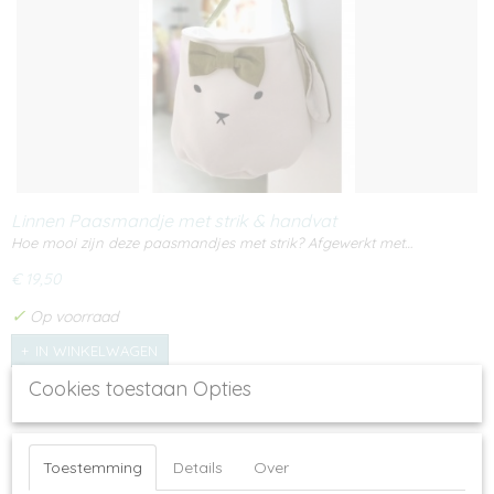
Linnen Paasmandje met strik & handvat
Hoe mooi zijn deze paasmandjes met strik? Afgewerkt met…
€ 19,50
✓
Op voorraad
IN WINKELWAGEN
Cookies toestaan Opties
Toestemming
Details
Over