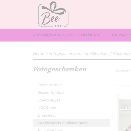
BEDANKJES GEBOORTE - COMMUNIE
GEPERSON
Home
>
Fotogeschenken
>
Koekjesdoos / Blikkendo
Fotogeschenken
Sorteer 
Passe partout
Glazen fotobox
Stoefboekjes
USB & box
Sneeuwbol
Koekjesdoos / Blikkendoos
Sleutelhangers