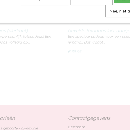
Nee, niet 
os (vierkant)
Gevulde fotodoos incl. aang
omranding
rpersoonlijk fotocadeau! Een
Een speciaal cadeau voor een spec
oos volledig op…
iemand... Dat vraagt…
€ 39,95
orieën
Contactgegevens
Bee'store
s geboorte - communie