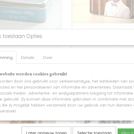
s toestaan Opties
os (vierkant)
Grote fotodoos met eventuee
aangepaste omranding
kken doos verkrijgbaar in wit of
Deze luxe bewaardoos wordt bedru
(rechthoek)
eurig wordt…
jouw eigen foto. De…
emming
Details
Over
€ 22,95
website worden cookies gebruikt
orden door ons gebruikt voor verkeersanalyse, het aanbieden van soc
cties en het personaliseren van informatie en advertenties. Daarnaast
ociale media-, advertentie- en analysepartners toegang tot informati
te gebruikt. Zij kunnen deze informatie gebruiken in combinatie met an
die zij mogelijk hebben verzameld door uw gebruik van hun diensten o
verstrekt.
Later opnieuw tonen
Selectie toestaan
Alles 