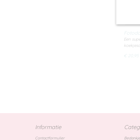
Fotodo
Een supe
koekjesd
€ 20,95
Informatie
Categ
Contactformulier
Bedankje