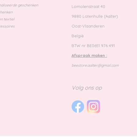
aliseerde geschenken
Lomolenstraat 40
chenken
9880 Lotenhulle (Aalter)
n textiel
Oost-Vlaanderen
essoires
België
BTW nr BE0651 976 491
Afspraak maken :
beestore.aalter@gmail.com
Volg ons op