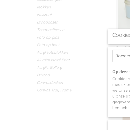
Mokken
Muismat
Brooddozen
Thermosflessen
Cookie
Foto op glas
Fotodo
Foto op hout
Deze bli
Acryl fotoblokken
zilverkl
Toest
Alumini Metal Print
€ 20,95
Acrylic Gallery
Op deze 
DiBond
Cookies w
Canvasdoeken
media-fun
Canvas Tray Frame
we onze s
u onze si
gegevens 
hen hebt 