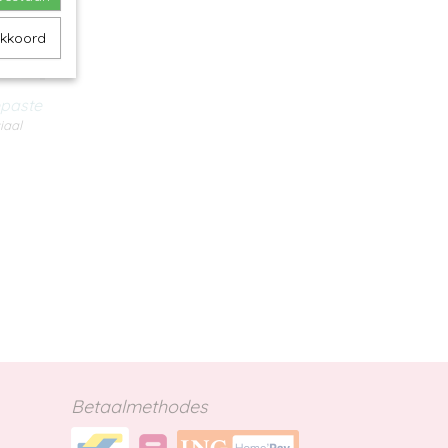
akkoord
epaste
iaal
Betaalmethodes