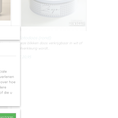
l
Fotodoos (rond)
kt met
Deze blikken doos verkrijgbaar in wit of
zilverkleurig wordt…
€ 20,95
iale
 verlenen
e over hoe
dere
f die u
toestaan