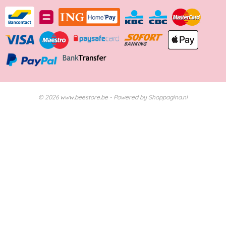
© 2026 www.beestore.be - Powered by Shoppagina.nl