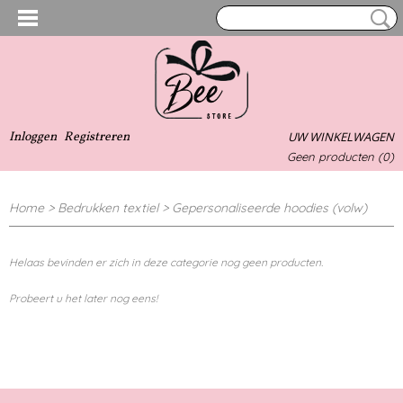
Inloggen
Registreren
UW WINKELWAGEN
Geen producten
(0)
Home
>
Bedrukken textiel
>
Gepersonaliseerde hoodies (volw)
Helaas bevinden er zich in deze categorie nog geen producten.
Probeert u het later nog eens!