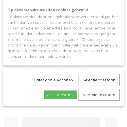
Op deze website worden cookies gebruikt
Cookies worden door ons gebruikt voor verkeersanalyse, het
aanbieden van sociale media-functies en het personaliseren
van informatie en advertenties. Daarnaast verlenen we onze
sociale media-, advertentie- en analysepartners toegang tot
informatie over hoe u onze site gebruikt. Zij kunnen deze
informatie gebruiken in combinatie met andere gegevens die
zij mogelijk hebben verzameld door uw gebruik van hun
diensten of die u hen hebt verstrekt.
Ronde parfumflesjes met FOTO (50 ml)
Een gepersonaliseerd rond parfumflesje met de foto van jouw…
€ 5,20
Later opnieuw tonen
Selectie toestaan
✓
Op voorraad
Alles toestaan
Nee, niet akkoord
IN WINKELWAGEN