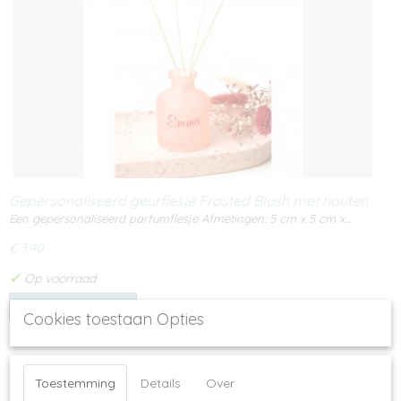
Gepersonaliseerd geurflesje Frosted Blush met houten
dop 50ml
Een gepersonaliseerd parfumflesje Afmetingen: 5 cm x 5 cm x…
€ 3,40
✓
Op voorraad
IN WINKELWAGEN
Cookies toestaan Opties
Toestemming
Details
Over