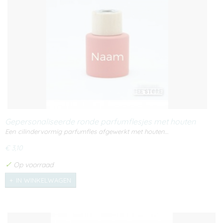
Gepersonaliseerde ronde parfumflesjes met houten
schroefdop (50ml)
Een cilindervormig parfumfles afgewerkt met houten…
€ 3,10
✓
Op voorraad
IN WINKELWAGEN