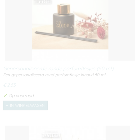
Gepersonaliseerde ronde parfumflesjes (50 ml)
Een gepersonaliseerd rond parfumflesje Inhoud 50 ml…
€ 2,55
✓
Op voorraad
IN WINKELWAGEN