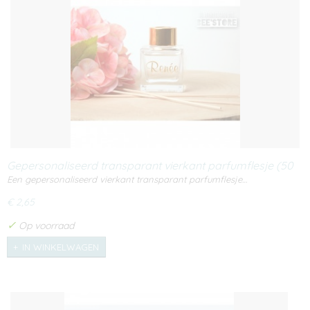
Gepersonaliseerd transparant vierkant parfumflesje (50
ml)
Een gepersonaliseerd vierkant transparant parfumflesje…
€ 2,65
✓
Op voorraad
IN WINKELWAGEN