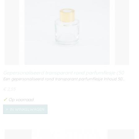
Gepersonaliseerd transparant rond parfumflesje (50
ml)
Een gepersonaliseerd rond transparant parfumflesje Inhoud 50…
€ 2,55
✓
Op voorraad
IN WINKELWAGEN