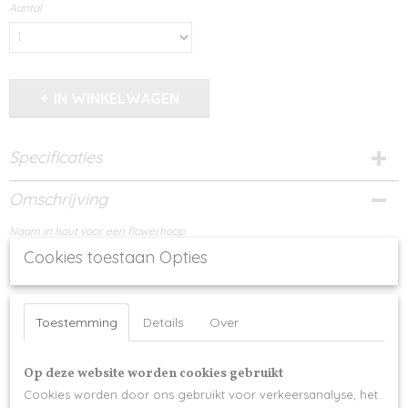
Aantal
IN WINKELWAGEN
Specificaties
Productcode
Omschrijving
1093-15567
Naam in hout voor een flowerhoop
Cookies toestaan Opties
Toestemming
Details
Over
Op deze website worden cookies gebruikt
Ook interessant
Cookies worden door ons gebruikt voor verkeersanalyse, het