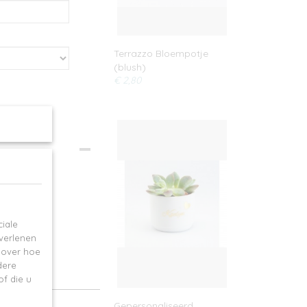
Terrazzo Bloempotje
(blush)
€ 2,80
a
iale
 verlenen
e over hoe
dere
f die u
Gepersonaliseerd