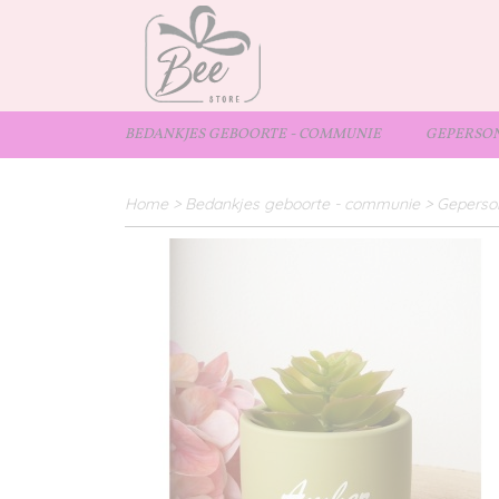
BEDANKJES GEBOORTE - COMMUNIE
GEPERSON
Home
>
Bedankjes geboorte - communie
>
Geperso