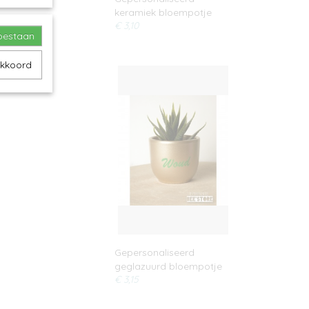
keramiek bloempotje
€ 3,10
toestaan
akkoord
Gepersonaliseerd
geglazuurd bloempotje
€ 3,15