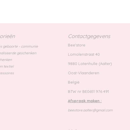
orieën
Contactgegevens
Bee'store
s geboorte - communie
aliseerde geschenken
Lomolenstraat 40
chenken
9880 Lotenhulle (Aalter)
n textiel
Oost-Vlaanderen
essoires
België
BTW nr BE0651 976 491
Afspraak maken :
beestore.aalter@gmail.com