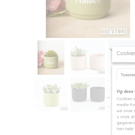
Cookie
Toest
Op deze 
Cookies w
media-fun
we onze s
u onze si
gegevens 
hen hebt 