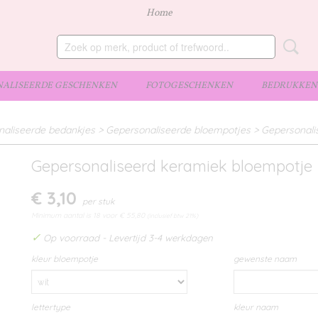
Home
ALISEERDE GESCHENKEN
FOTOGESCHENKEN
BEDRUKKEN 
naliseerde bedankjes
>
Gepersonaliseerde bloempotjes
>
Gepersonali
Gepersonaliseerd keramiek bloempotje
€ 3,10
per stuk
Minimum aantal is 18 voor
€ 55,80
(inclusief btw 21%)
✓
Op voorraad
- Levertijd 3-4 werkdagen
kleur bloempotje
gewenste naam
lettertype
kleur naam