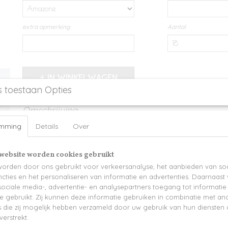
extra opmerking
Aantal
IN WINKELWAGEN
s toestaan Opties
Omschrijving
emming
Details
Over
Keramiek bloempotje gepersonaliseerd met naam
verkrijgbaar in zwart - wit - blush - zijdegroen - donkerblauw & terracott
website worden cookies gebruikt
Diameter 7cm
orden door ons gebruikt voor verkeersanalyse, het aanbieden van soc
Hoogte 6cm
cties en het personaliseren van informatie en advertenties. Daarnaast
ociale media-, advertentie- en analysepartners toegang tot informati
exclusief plantje
te gebruikt. Zij kunnen deze informatie gebruiken in combinatie met an
minimum aantal te bestellen 18 stuks
die zij mogelijk hebben verzameld door uw gebruik van hun diensten o
verstrekt.