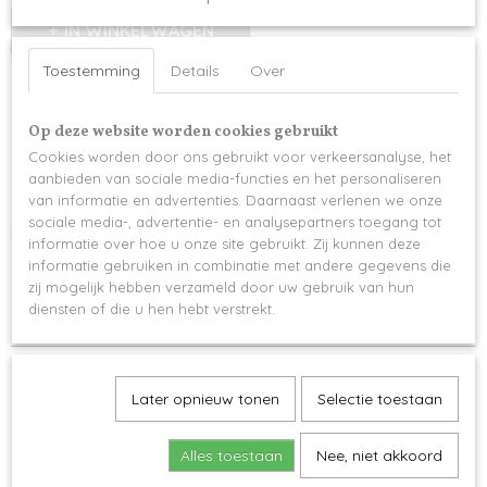
IN WINKELWAGEN
Toestemming
Details
Over
Omschrijving
Op deze website worden cookies gebruikt
Van een mooi uitdeelgeschenkje gesproken. Een vaasje gepersonaliseerd
Cookies worden door ons gebruikt voor verkeersanalyse, het
met naam. (personalisatie is met een naamsticker - geen etiket label)
aanbieden van sociale media-functies en het personaliseren
Je kan deze ook perfect gebruiken voor het aankleden van de feesttafel
van informatie en advertenties. Daarnaast verlenen we onze
sociale media-, advertentie- en analysepartners toegang tot
Afmetingen : diameter 5 cm - hoogte 7,0 cm
informatie over hoe u onze site gebruikt. Zij kunnen deze
Opgelet droogbloemen zijn niet inbegrepen in de prijs maar kan je wel apart
informatie gebruiken in combinatie met andere gegevens die
bijbestellen,
zij mogelijk hebben verzameld door uw gebruik van hun
diensten of die u hen hebt verstrekt.
beestore.aalter@gmail.com
Later opnieuw tonen
Selectie toestaan
Alles toestaan
Nee, niet akkoord
Ook interessant