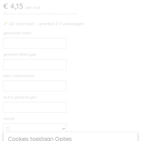
€ 4,15
per stuk
Minimum aantal is 12 voor
€ 49,80
(inclusief btw 21%)
✓
Op voorraad
- Levertijd 2-3 werkdagen
gewenste naam
gewenst lettertype
kleur naamsticker
extra opmerkingen
Aantal
Cookies toestaan Opties