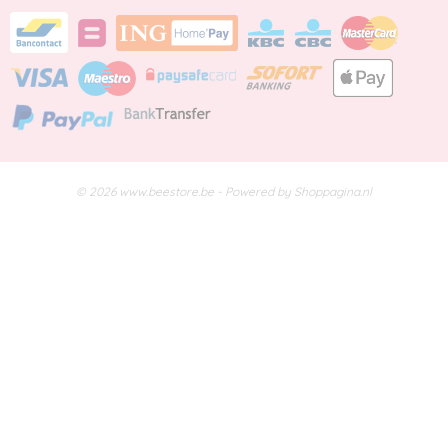
© 2026 www.beestore.be - Powered by Shoppagina.nl