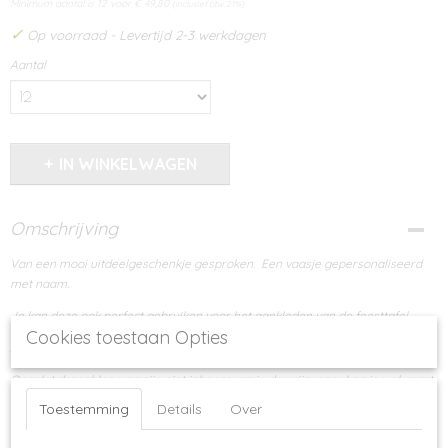
Minimum aantal is 12 voor
€ 49,80
(inclusief btw 21%)
✓
Op voorraad
- Levertijd 2-3 werkdagen
Aantal
IN WINKELWAGEN
Omschrijving
Van een mooi uitdeelgeschenkje gesproken. Een vaasje gepersonaliseerd
met naam.
Je kan deze ook perfect gebruiken voor het aankleden van de feesttafel
Cookies toestaan Opties
Afmetingen : diameter 5 cm - hoogte 7,0 cm
Opgelet droogbloemen zijn niet inbegrepen in de prijs maar kan je wel apart
bijbestellen,
Toestemming
Details
Over
beestore.aalter@gmail.com