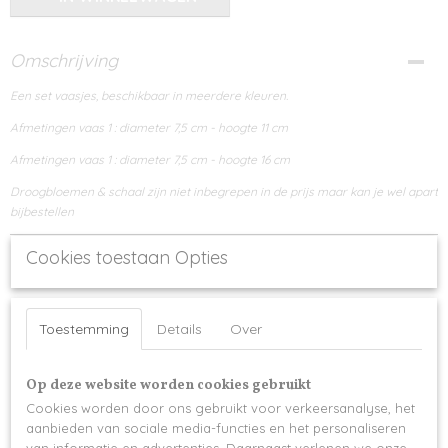
Omschrijving
Een set vaasjes, beschikbaar in meerdere kleuren.
Afmetingen vaas 1 : diameter 7,5 cm - hoogte 11 cm
Afmetingen vaas 1 : diameter 7,5 cm - hoogte 16 cm
Droogbloemen & schaal zijn niet inbegrepen in de prijs maar kan je wel apart
bijbestellen
Cookies toestaan Opties
Toestemming
Details
Over
Ook interessant
Op deze website worden cookies gebruikt
Cookies worden door ons gebruikt voor verkeersanalyse, het
aanbieden van sociale media-functies en het personaliseren