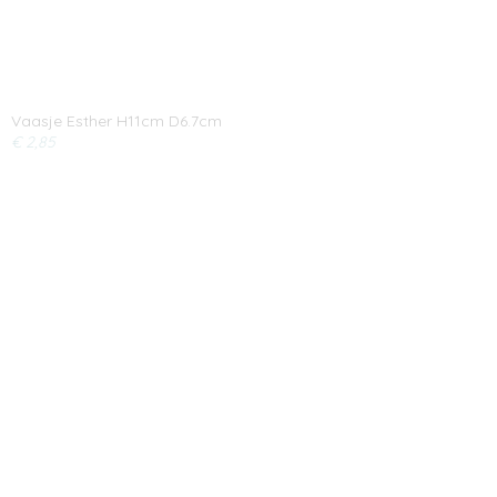
Vaasje Esther H11cm D6.7cm
€ 2,85