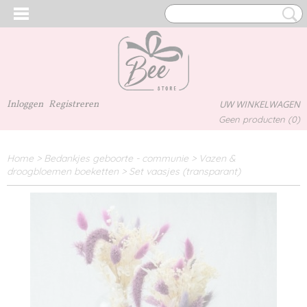
Inloggen
Registreren
UW WINKELWAGEN
Geen producten
(0)
Home
>
Bedankjes geboorte - communie
>
Vazen &
droogbloemen boeketten
>
Set vaasjes (transparant)