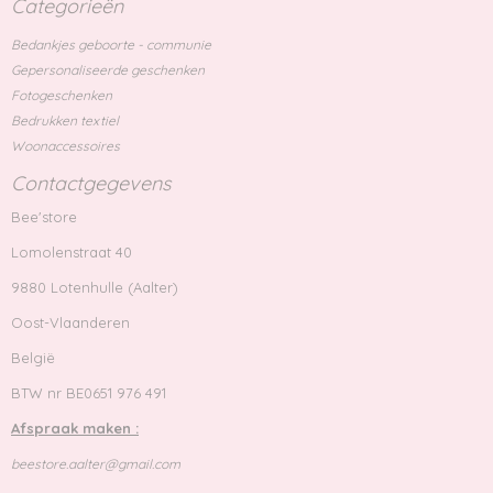
Categorieën
Bedankjes geboorte - communie
Gepersonaliseerde geschenken
Fotogeschenken
Bedrukken textiel
Woonaccessoires
Contactgegevens
Bee'store
Lomolenstraat 40
9880 Lotenhulle (Aalter)
Oost-Vlaanderen
België
BTW nr BE0651 976 491
Afspraak maken :
beestore.aalter@gmail.com