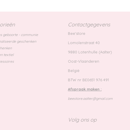
orieën
Contactgegevens
Bee'store
s geboorte - communie
aliseerde geschenken
Lomolenstraat 40
chenken
9880 Lotenhulle (Aalter)
n textiel
Oost-Vlaanderen
essoires
België
BTW nr BE0651 976 491
Afspraak maken :
beestore.aalter@gmail.com
Volg ons op