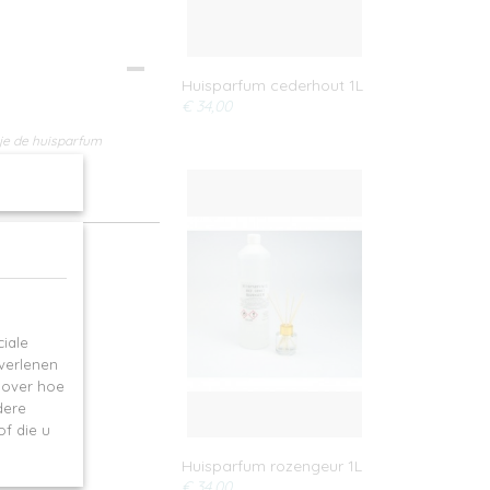
Huisparfum cederhout 1L
€ 34,00
 je de huisparfum
iale
 verlenen
e over hoe
dere
f die u
Huisparfum rozengeur 1L
€ 34,00