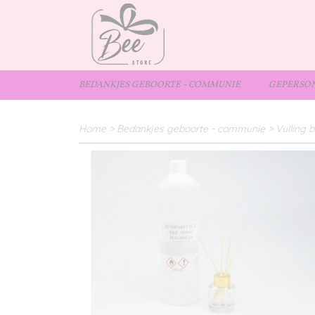
BEDANKJES GEBOORTE - COMMUNIE
GEPERSON
Home
>
Bedankjes geboorte - communie
>
Vulling b