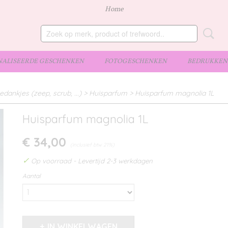
Home
ALISEERDE GESCHENKEN
FOTOGESCHENKEN
BEDRUKKEN 
edankjes (zeep, scrub, ...)
>
Huisparfum
>
Huisparfum magnolia 1L
Huisparfum magnolia 1L
€ 34,00
(inclusief btw 21%)
✓
Op voorraad
- Levertijd 2-3 werkdagen
Aantal
IN WINKELWAGEN