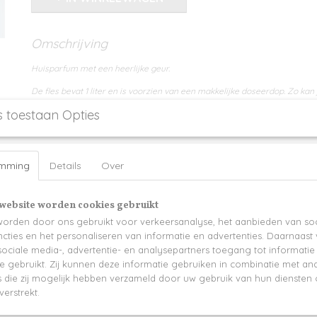
Omschrijving
Huisparfum met een heerlijke geur.
De fles bevat 1 liter en is voorzien van een makkelijke doseerdop. Zo kan
makkelijk doseren in de parfumflesjes of parfumsprays.
s toestaan Opties
Levertijd 2-3 werkdagen
emming
Details
Over
website worden cookies gebruikt
orden door ons gebruikt voor verkeersanalyse, het aanbieden van soc
cties en het personaliseren van informatie en advertenties. Daarnaast
ociale media-, advertentie- en analysepartners toegang tot informati
te gebruikt. Zij kunnen deze informatie gebruiken in combinatie met an
die zij mogelijk hebben verzameld door uw gebruik van hun diensten o
verstrekt.