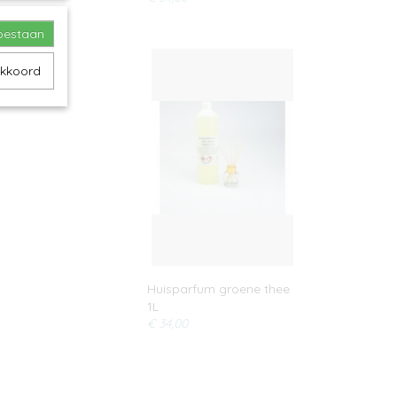
toestaan
akkoord
Huisparfum groene thee
1L
€ 34,00