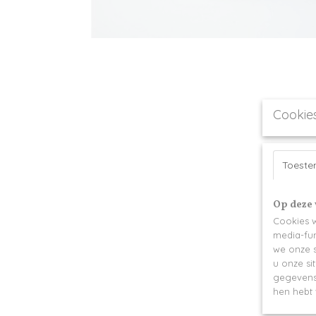
Cookie
Toest
Op deze 
Cookies w
media-fun
we onze s
u onze si
gegevens 
hen hebt 