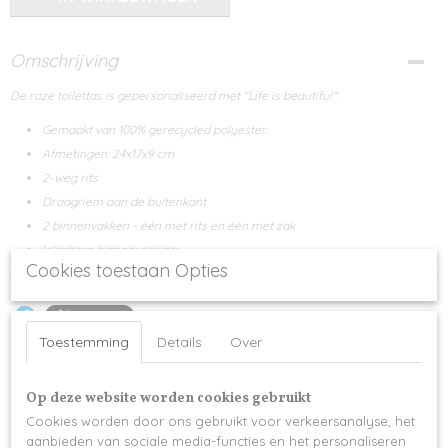
Omschrijving
De roze toilettas is gepersonaliseerd met "Life is beautiful".
Gemaakt van 100% gerecycled polyester.
Afmetingen: 24x17x9 cm
2-weg rits
Draagriem aan de buitenkant
2 binnenvakken - één met rits en één met zak
Wasbare binnenvoering
Cookies toestaan Opties
Toestemming
Details
Over
Ook interessant
Op deze website worden cookies gebruikt
Cookies worden door ons gebruikt voor verkeersanalyse, het
aanbieden van sociale media-functies en het personaliseren