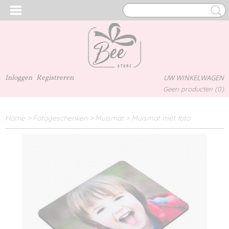
Inloggen
Registreren
UW WINKELWAGEN
Geen producten
(0)
Home
>
Fotogeschenken
>
Muismat
>
Muismat met foto