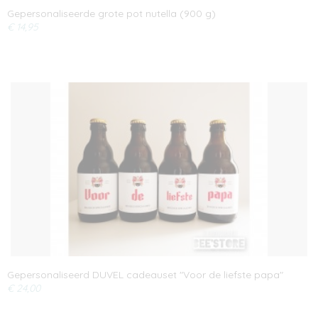
Gepersonaliseerde grote pot nutella (900 g)
€ 14,95
Gepersonaliseerd DUVEL cadeauset "Voor de liefste papa"
€ 24,00