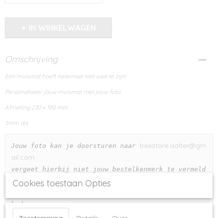
IN WINKELWAGEN
Omschrijving
Een muismat hoeft helemaal niet saai te zijn!
Personaliseer jouw muismat met jouw foto.
Afmeting 230 x 190 mm
5mm dik
beestore.aalter@gm
Jouw foto kan je doorsturen naar 
ail.com
vergeet hierbij niet jouw bestelkenmerk te vermeld
en!  
Cookies toestaan Opties
Wij sturen jouw steeds eerst een digitale proefdru
k door 
zodat je goed kan zien hoe de foto op de muismat