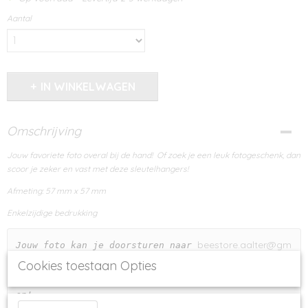
Aantal
IN WINKELWAGEN
Omschrijving
Jouw favoriete foto overal bij de hand! Of zoek je een leuk fotogeschenk, dan
scoor je zeker en vast met deze sleutelhangers!
Afmeting: 57 mm x 57 mm
Enkelzijdige bedrukking
beestore.aalter@gm
Jouw foto kan je doorsturen naar 
ail.com
Cookies toestaan Opties
vergeet hierbij niet jouw bestelkenmerk te vermeld
en!  