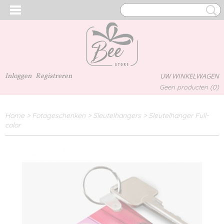
Inloggen
Registreren
UW WINKELWAGEN
Geen producten
(0)
Home
>
Fotogeschenken
>
Sleutelhangers
>
Sleutelhanger Full-
color