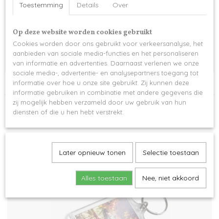
Wij sturen jouw steeds eerst een digitale proefdru
Toestemming
Details
Over
k door 
zodat je goed kan zien hoe de foto op de sleutelha
Op deze website worden cookies gebruikt
nger 
Cookies worden door ons gebruikt voor verkeersanalyse, het
gedrukt zal worden, pas na jouw goedkeuring start 
aanbieden van sociale media-functies en het personaliseren
de productie!
van informatie en advertenties. Daarnaast verlenen we onze
sociale media-, advertentie- en analysepartners toegang tot
informatie over hoe u onze site gebruikt. Zij kunnen deze
Levertijd 3 werkdagen
informatie gebruiken in combinatie met andere gegevens die
zij mogelijk hebben verzameld door uw gebruik van hun
diensten of die u hen hebt verstrekt.
Ook interessant
Later opnieuw tonen
Selectie toestaan
Alles toestaan
Nee, niet akkoord