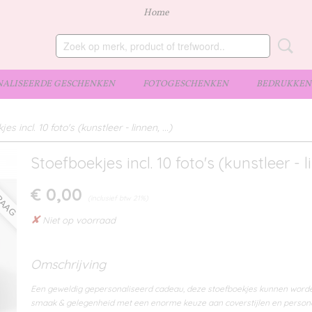
Home
ALISEERDE GESCHENKEN
FOTOGESCHENKEN
BEDRUKKEN 
es incl. 10 foto's (kunstleer - linnen, ...)
VRAAG
Stoefboekjes incl. 10 foto's (kunstleer - lin
€ 0,00
(inclusief btw 21%)
✘
Niet op voorraad
Omschrijving
Een geweldig gepersonaliseerd cadeau, deze stoefboekjes kunnen word
smaak & gelegenheid met een enorme keuze aan coverstijlen en persona