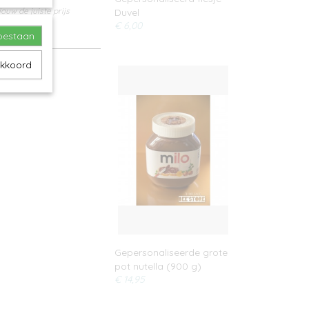
ouw de juiste prijs
Duvel
€ 6,00
toestaan
akkoord
Gepersonaliseerde grote
pot nutella (900 g)
€ 14,95