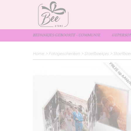
BEDANKJES GEBOORTE - COMMUNIE
GEPERSON
Home
>
Fotogeschenken
>
Stoefboekjes
>
Stoefboekj
PRIJS op AAN