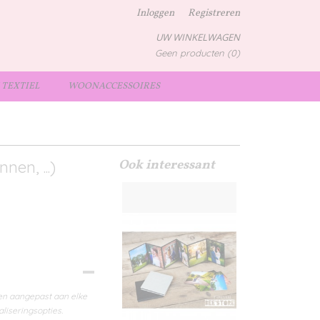
Inloggen
Registreren
UW WINKELWAGEN
Geen producten
(0)
TEXTIEL
WOONACCESSOIRES
Ook interessant
nen, ...)
en aangepast aan elke
liseringsopties.