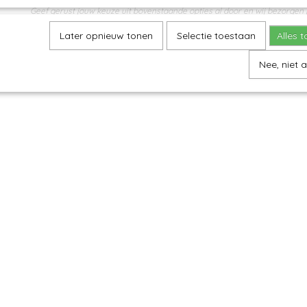
Geef gerust jouw keuze uit bovenstaande opties al door en wij bezorgen j
Levertijd 7 werkdagen
Later opnieuw tonen
Selectie toestaan
Alles 
Nee, niet 