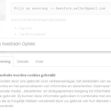
Prijs op aanvraag -> beestore.aalter@gmail.com
4 verschillende afmetingen beschikbaar:
7 op 7 cm
7 op 10 cm (staand)
10 op 10 cm
s toestaan Opties
10 op 12 cm (staand)
Cover opties:
emming
Details
Over
Kunstleer
Linnen
Hessian
website worden cookies gebruikt
Paisley
orden door ons gebruikt voor verkeersanalyse, het aanbieden van soc
cties en het personaliseren van informatie en advertenties. Daarnaast
Calabria
ociale media-, advertentie- en analysepartners toegang tot informati
Shimmer
te gebruikt. Zij kunnen deze informatie gebruiken in combinatie met an
Smooth Touch
die zij mogelijk hebben verzameld door uw gebruik van hun diensten o
verstrekt.
Extra opties personalisatie met UV Printing - Designs of UV Printing - Te