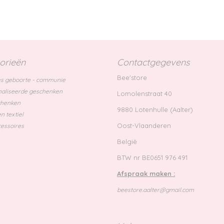
orieën
Contactgegevens
Bee'store
s geboorte - communie
aliseerde geschenken
Lomolenstraat 40
chenken
9880 Lotenhulle (Aalter)
n textiel
Oost-Vlaanderen
essoires
België
BTW nr BE0651 976 491
Afspraak maken :
beestore.aalter@gmail.com