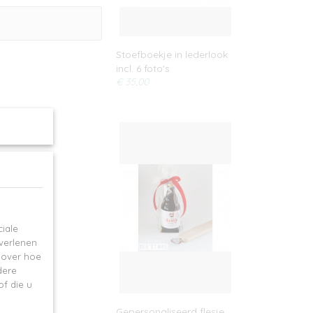
Stoefboekje in lederlook
incl. 6 foto's
€ 35,00
iale
 verlenen
e over hoe
dere
f die u
kst
Gepersonaliseerd flesje