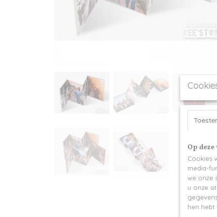
Cookie
Toest
Op deze 
Cookies w
media-fun
we onze s
u onze si
gegevens 
hen hebt 