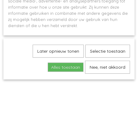
sociale media-, advertentie- en analysepartners toegang tot
informatie over hoe u onze site gebruikt. Zij kunnen deze
informatie gebruiken in combinatie met andere gegevens die
zij mogelijk hebben verzameld door uw gebruik van hun
diensten of die u hen hebt verstrekt.
Gepersonaliseerde kuffelbeer met ruitjeslint & luxe jumper
€ 36,00
Later opnieuw tonen
Selectie toestaan
Alles toestaan
Nee, niet akkoord