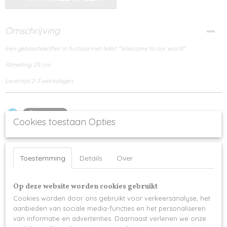
Omschrijving
Een geboortekoffer in fuchsia met tekst "Welcome to our world"
Afmeting: 25 cm
Levertijd 2-3 werkdagen
Cookies toestaan Opties
Ook interessant
Toestemming
Details
Over
Op deze website worden cookies gebruikt
Cookies worden door ons gebruikt voor verkeersanalyse, het
aanbieden van sociale media-functies en het personaliseren
van informatie en advertenties. Daarnaast verlenen we onze