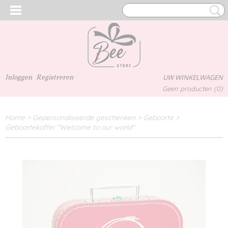
Inloggen
Registreren
UW WINKELWAGEN
Geen producten
(0)
Home
>
Gepersonaliseerde geschenken
>
Geboorte
>
Geboortekoffer "Welcome to our world"