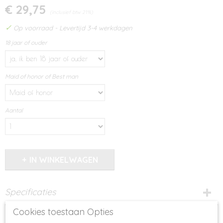
€ 29,75
(inclusief btw 21%)
✓
Op voorraad
- Levertijd 3-4 werkdagen
18 jaar of ouder
Maid of honor of Best man
Aantal
IN WINKELWAGEN
Specificaties
Cookies toestaan Opties
Productcode
Omschrijving
683-14143