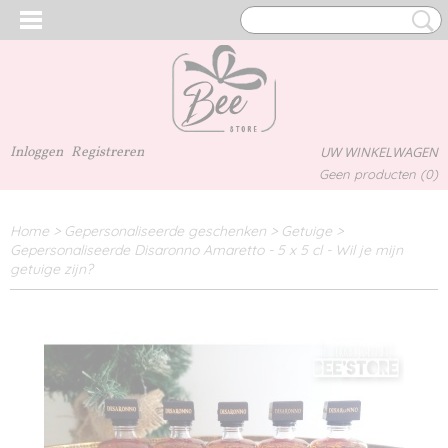
Inloggen
Registreren
UW WINKELWAGEN
Geen producten
(0)
Home
>
Gepersonaliseerde geschenken
>
Getuige
>
Gepersonaliseerde Disaronno Amaretto - 5 x 5 cl - Wil je mijn
getuige zijn?