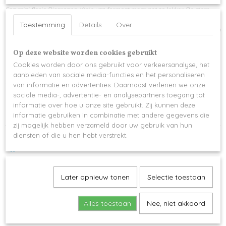
Een mini flesje Disaronno. Klein van formaat maar net zo lekker. De alom
gekende beste likeur van Italië is een gevestigde waarde met zijn
Toestemming
Details
Over
authentieke, heerlijk zoete smaak. De flesjes zijn 9.6 cm hoog en identiek aan
de originele variant van 70 cl. Samen vormen de 5 flesjes de belangrijke
vraag: 'Wil je mijn getuige zijn?'
Op deze website worden cookies gebruikt
Cookies worden door ons gebruikt voor verkeersanalyse, het
Inhoud: 5 x 5 cl
aanbieden van sociale media-functies en het personaliseren
Alcoholpercentage: 28%
van informatie en advertenties. Daarnaast verlenen we onze
sociale media-, advertentie- en analysepartners toegang tot
Land van herkomst: Italië
informatie over hoe u onze site gebruikt. Zij kunnen deze
informatie gebruiken in combinatie met andere gegevens die
zij mogelijk hebben verzameld door uw gebruik van hun
diensten of die u hen hebt verstrekt.
Later opnieuw tonen
Selectie toestaan
Ook interessant
Alles toestaan
Nee, niet akkoord