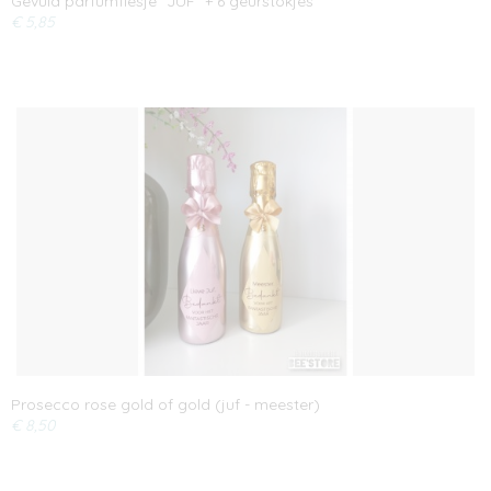
Gevuld parfumflesje "JUF" + 6 geurstokjes
€ 5,85
Prosecco rose gold of gold (juf - meester)
€ 8,50