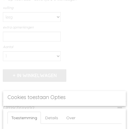
vulling
extra opmerkingen
Aantal
IN WINKELWAGEN
Specificaties
Cookies toestaan Opties
Productcode
Omschrijving
1036-15108
Houten pennenhouder met de tekst "Merci beau koe"
Toestemming
Details
Over
Afmeting H 10,5 cm D 8 cm (zeshoek)