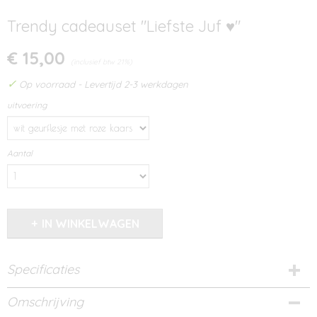
Trendy cadeauset "Liefste Juf ♥"
€ 15,00
(inclusief btw 21%)
✓
Op voorraad
- Levertijd 2-3 werkdagen
uitvoering
Aantal
IN WINKELWAGEN
Specificaties
Productcode
Omschrijving
592-13173