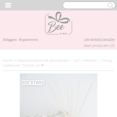
Inloggen
Registreren
UW WINKELWAGEN
Geen producten
(0)
Home
>
Gepersonaliseerde geschenken
>
Juf / Meester
>
Trendy
cadeauset "Liefste Juf ♥"