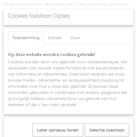
Dit setje bestaat uit een decoratieve kaars in een zomers kleurtje met een
groen of wit gepersonaliseerd bijpassend geurflesje, het geurflesje is steeds
Cookies toestaan Opties
gevuld met onze nieuwe heerlijk ruikende huisparfum "PARADISE" (incl. 6
geurstokjes)
Huisparfum Paradise
, de naam zegt het zelf ! Dit betoverend zoet aroma
Toestemming
Details
Over
van kamperfoelie met een vleugje vanille en caramel op een basis van witte
musk, amber en sandalwood brengt de
magie
van witte zandstranden en
tropische landschappen
in de woonkamer
.
Op deze website worden cookies gebruikt
Keuze uit:
Cookies worden door ons gebruikt voor verkeersanalyse, het
aanbieden van sociale media-functies en het personaliseren
wit geurflesje met berry pink kaars -> UITVERKOCHT
van informatie en advertenties. Daarnaast verlenen we onze
wit geurflesje met roze kaars
sociale media-, advertentie- en analysepartners toegang tot
wit geurflesje met gele kaars
informatie over hoe u onze site gebruikt. Zij kunnen deze
informatie gebruiken in combinatie met andere gegevens die
wit geurflesje met mint kaars -> UITVERKOCHT
zij mogelijk hebben verzameld door uw gebruik van hun
groen geurflesje met groene kaars
diensten of die u hen hebt verstrekt.
groen geurflesje met witte kaars -> UITVERKOCHT
Personalisatie zoals op voorbeeld
Bij afhaling wordt dit geschenkpakket verpakt in mica folie, bij verzending
Later opnieuw tonen
Selectie toestaan
ontvang je alle artikelen maar dien je deze zelf nog in een mica folie of