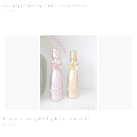
Gevuld parfumflesje "JUF" + 6 geurstokjes
€ 5,85
Prosecco rose gold of gold (juf - meester)
€ 8,50