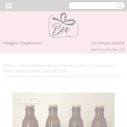
Inloggen
Registreren
UW WINKELWAGEN
Geen producten
(0)
Home
>
Gepersonaliseerde geschenken
>
Kerst & Nieuwjaar
>
Duvel cadeaupakket "gezond 2026"