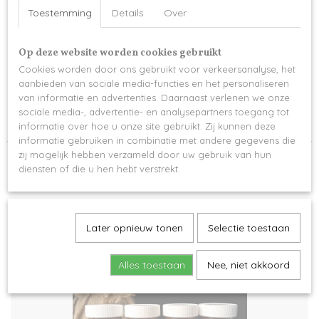
670-13852
Toestemming
Details
Over
Een gepersonaliseerd DUVEL cadeauset
4 flesjes met de tekst: "Proost, op een gezond 2026" of "Cheers to a fabulous
Op deze website worden cookies gebruikt
2026"
Cookies worden door ons gebruikt voor verkeersanalyse, het
Liever een andere tekst? Dat kan! -> meerprijs
aanbieden van sociale media-functies en het personaliseren
van informatie en advertenties. Daarnaast verlenen we onze
Inhoud 33 cl / flesje
sociale media-, advertentie- en analysepartners toegang tot
levertijd 2-3 werkdagen
informatie over hoe u onze site gebruikt. Zij kunnen deze
informatie gebruiken in combinatie met andere gegevens die
zij mogelijk hebben verzameld door uw gebruik van hun
diensten of die u hen hebt verstrekt.
Ook interessant
Later opnieuw tonen
Selectie toestaan
Alles toestaan
Nee, niet akkoord