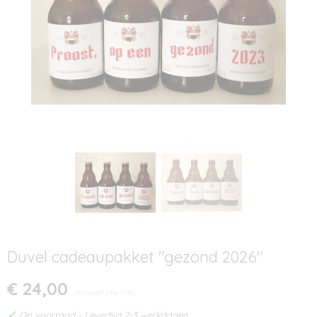
Duvel cadeaupakket "gezond 2026"
€ 24,00
(inclusief btw 21%)
✓
Op voorraad
- Levertijd 2-3 werkdagen