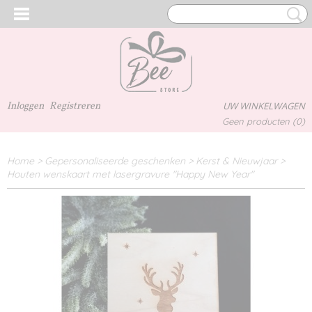
Inloggen
Registreren
UW WINKELWAGEN
Geen producten
(0)
Home
>
Gepersonaliseerde geschenken
>
Kerst & Nieuwjaar
>
Houten wenskaart met lasergravure "Happy New Year"