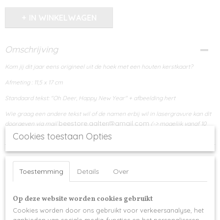
IN WINKELWAGEN
Omschrijving
Kom jij dit jaar eens origineel uit de hoek met een houten kerstkaart?
Afmeting : 11,5 x 17 cm
Standaard tekst: "Oh Deer, Happy New Year" + afbeelding hert
Wie graag een andere tekst wil of de namen erbij wil in lasergravure kan dit
beestore.aalter@gmail.com
doorgeven via mail
(-> mogelijk vanaf 10
stuks)
Cookies toestaan Opties
Toestemming
Details
Over
Ook interessant
Op deze website worden cookies gebruikt
Cookies worden door ons gebruikt voor verkeersanalyse, het