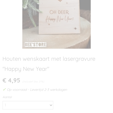
Houten wenskaart met lasergravure
"Happy New Year"
€ 4,95
(inclusief btw 21%)
✓
Op voorraad
- Levertijd 2-3 werkdagen
Aantal