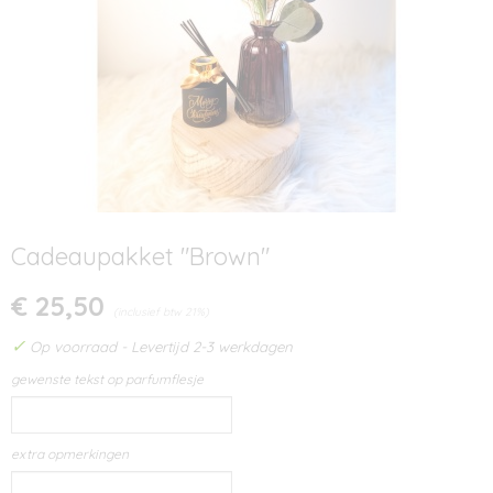
Cadeaupakket "Brown"
€ 25,50
(inclusief btw 21%)
✓
Op voorraad
- Levertijd 2-3 werkdagen
gewenste tekst op parfumflesje
extra opmerkingen