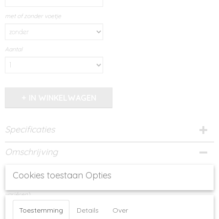
met of zonder voetje
Aantal
IN WINKELWAGEN
Specificaties
Productcode
Omschrijving
955-14797
Dit cadeaupakket bestaat uit
Cookies toestaan Opties
- bruin vaasje met droogbloemen (samenstelling kleurenboeket kan
variêren)
Toestemming
Details
Over
- gevuld zwart parfumflesje met 6 geurstokjes (geur magnolia) met