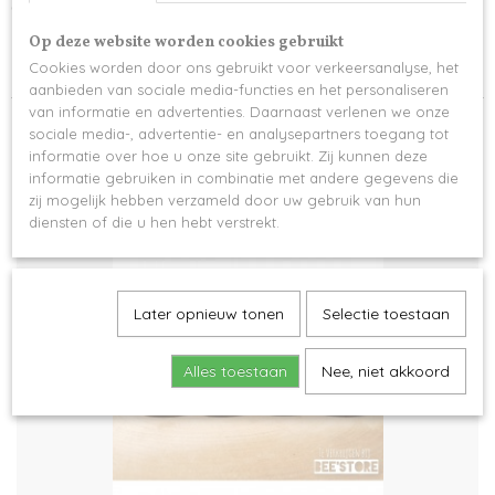
personalisatie
De personalisatie kan volledig aangepast worden naar wens!
Op deze website worden cookies gebruikt
Cookies worden door ons gebruikt voor verkeersanalyse, het
Indien gewenst kan je kiezen voor de optie inclusief voetje (-> meerprijs)
aanbieden van sociale media-functies en het personaliseren
van informatie en advertenties. Daarnaast verlenen we onze
sociale media-, advertentie- en analysepartners toegang tot
informatie over hoe u onze site gebruikt. Zij kunnen deze
informatie gebruiken in combinatie met andere gegevens die
zij mogelijk hebben verzameld door uw gebruik van hun
Ook interessant
diensten of die u hen hebt verstrekt.
Later opnieuw tonen
Selectie toestaan
Alles toestaan
Nee, niet akkoord