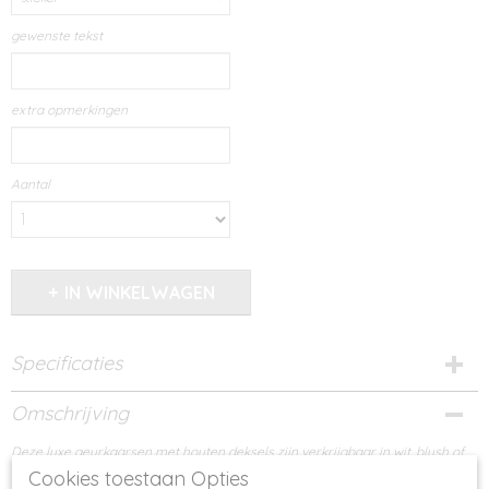
gewenste tekst
extra opmerkingen
Aantal
IN WINKELWAGEN
Specificaties
Productcode
Omschrijving
956-14799
Deze luxe geurkaarsen met houten deksels zijn verkrijgbaar in wit, blush of
zwart
Cookies toestaan Opties