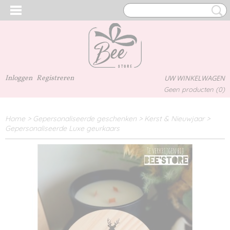
Inloggen
Registreren
UW WINKELWAGEN
Geen producten
(0)
Home
>
Gepersonaliseerde geschenken
>
Kerst & Nieuwjaar
>
Gepersonaliseerde Luxe geurkaars