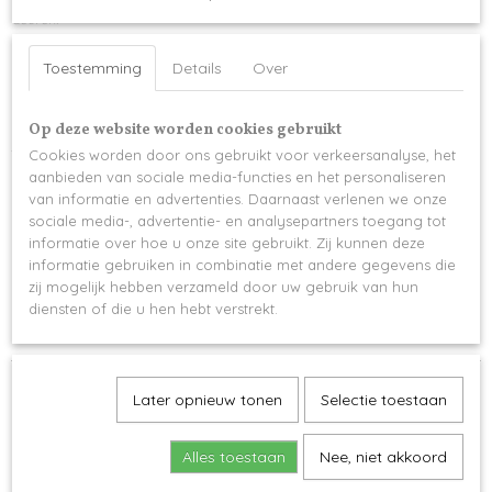
Geuren:
Wit: Fresh linnen & Sakura blossom
Toestemming
Details
Over
Zwart: Berry & Laurel
Blush: Black Peppercorn
Op deze website worden cookies gebruikt
Afmetingen:
Cookies worden door ons gebruikt voor verkeersanalyse, het
aanbieden van sociale media-functies en het personaliseren
Small 15 cm D x 8 cm H // Gewicht 1,4 kg // 3 wieken
van informatie en advertenties. Daarnaast verlenen we onze
sociale media-, advertentie- en analysepartners toegang tot
Deze luxe geurkaarsen worden gepersonaliseerd met een sticker of
informatie over hoe u onze site gebruikt. Zij kunnen deze
gegraveerd (-> meerprijs)
informatie gebruiken in combinatie met andere gegevens die
Geef gerust jouw eigen gewenste tekst door voor een op maat gemaakt
zij mogelijk hebben verzameld door uw gebruik van hun
geschenk
diensten of die u hen hebt verstrekt.
Mooi verpakt in een een geschenkdoos
Later opnieuw tonen
Selectie toestaan
Alles toestaan
Nee, niet akkoord
Ook interessant