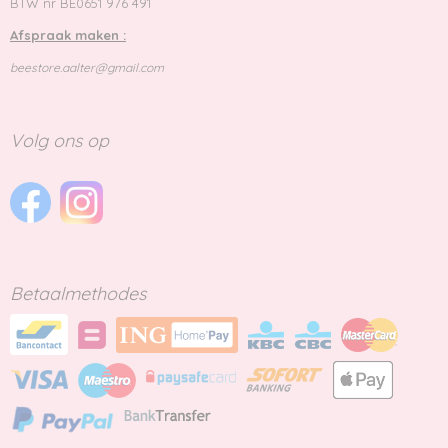
BTW nr BE0651 976 491
Afspraak maken :
beestore.aalter@gmail.com
Volg ons op
Betaalmethodes