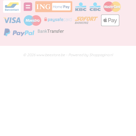
© 2026 www.beestore.be - Powered by Shoppagina.nl