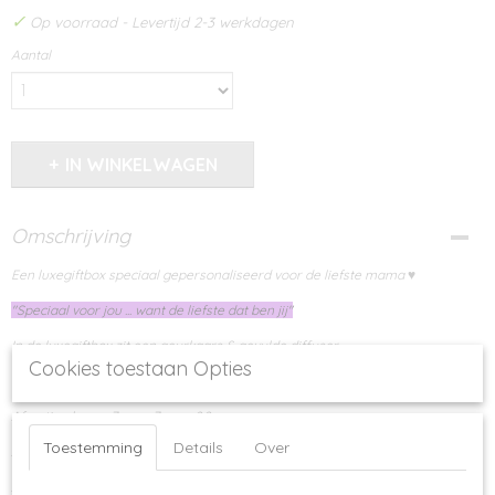
✓
Op voorraad
- Levertijd 2-3 werkdagen
Aantal
IN WINKELWAGEN
Omschrijving
Een luxegiftbox speciaal gepersonaliseerd voor de liefste mama ♥
"Speciaal voor jou ... want de liefste dat ben jij"
In de luxegiftbox zit een geurkaars & gevulde diffuser
Cookies toestaan Opties
Geur: Black peppercorn
Afmeting kaars: 7 cm x 7 cm x 8,8 cm
Toestemming
Details
Over
Afmeting diffuser: 6,8 cm 6,8 cm x 11 cm
Afmeting geschenkdoos: 22,5 cm x 17 cm x 7,5 cm