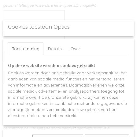
gewenst lettetype (meerdere lettertypes zijn mogelijk)
Cookies toestaan Opties
extra opmerkingen
Aantal
Toestemming
Details
Over
Op deze website worden cookies gebruikt
Cookies worden door ons gebruikt voor verkeersanalyse, het
IN WINKELWAGEN
aanbieden van sociale media-functies en het personaliseren
van informatie en advertenties. Daarnaast verlenen we onze
sociale media-, advertentie- en analysepartners toegang tot
Specificaties
informatie over hoe u onze site gebruikt. Zij kunnen deze
informatie gebruiken in combinatie met andere gegevens die
Productcode
zij mogelijk hebben verzameld door uw gebruik van hun
Omschrijving
999-15055
diensten of die u hen hebt verstrekt.
Een luxegiftbox gepersonaliseerd naar wens met een heerlijke black
peppercorn geur is een uitermate geschikt geschenk voor vele
gelegenheden.