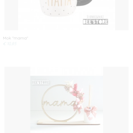
Mok "mama"
€ 10,85