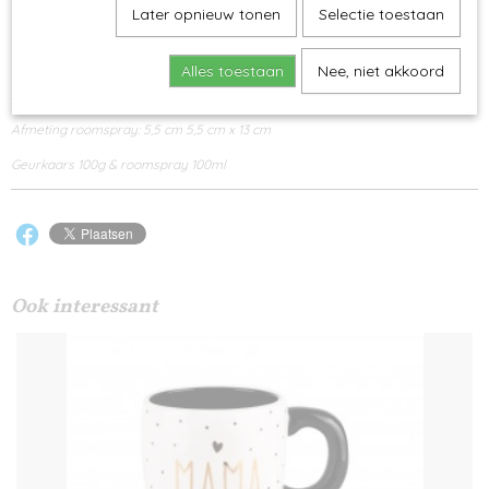
Later opnieuw tonen
Selectie toestaan
Luxegiftbox geurkaars & gevulde roomspray in frosted blush
geur: Black peppercorn
Alles toestaan
Nee, niet akkoord
Afmeting kaars: 7 cm x 7 cm x 8,8 cm
Afmeting roomspray: 5,5 cm 5,5 cm x 13 cm
Geurkaars 100g & roomspray 100ml
Ook interessant