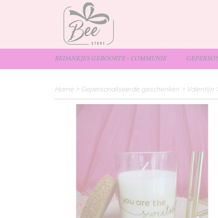
BEDANKJES GEBOORTE - COMMUNIE
GEPERSON
Home
>
Gepersonaliseerde geschenken
>
Valentijn