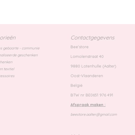
orieën
Contactgegevens
Bee'store
s geboorte - communie
aliseerde geschenken
Lomolenstraat 40
chenken
9880 Lotenhulle (Aalter)
n textiel
Oost-Vlaanderen
essoires
België
BTW nr BE0651 976 491
Afspraak maken :
beestore.aalter@gmail.com