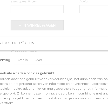
extra opmerkingen
Aantal
IN WINKELWAGEN
Specificaties
s toestaan Opties
Productcode
791-14492
Omschrijving
emming
Details
Over
Grote geurkaars gepersonaliseerd met "You are the sweetest"
Afmeting: 7,5cm x 9,5 cm
website worden cookies gebruikt
Geur: White jasmin
orden door ons gebruikt voor verkeersanalyse, het aanbieden van soc
cties en het personaliseren van informatie en advertenties. Daarnaast
Graag een andere tekst? Dat kan, geef gerust jouw gewenste tekst door 
ociale media-, advertentie- en analysepartners toegang tot informati
op maat gemaakt geschenk ♥
te gebruikt. Zij kunnen deze informatie gebruiken in combinatie met an
Levertijd 2-3 werkdagen
die zij mogelijk hebben verzameld door uw gebruik van hun diensten o
verstrekt.