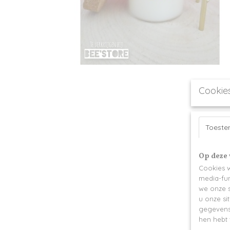
Cookie
Toest
Op deze 
Cookies w
media-fun
we onze s
u onze si
gegevens 
hen hebt 