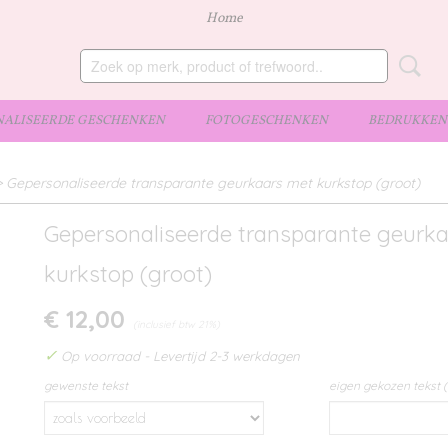
Home
ALISEERDE GESCHENKEN
FOTOGESCHENKEN
BEDRUKKEN 
>
Gepersonaliseerde transparante geurkaars met kurkstop (groot)
Gepersonaliseerde transparante geurk
kurkstop (groot)
€ 12,00
(inclusief btw 21%)
✓
Op voorraad
- Levertijd 2-3 werkdagen
gewenste tekst
eigen gekozen tekst 