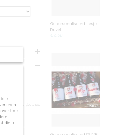
Gepersonaliseerd flesje
Duvel
€ 6,00
iale
 verlenen
en wij bezorgen jouw een
e over hoe
dere
f die u
Gepersonaliseerd DUVEL