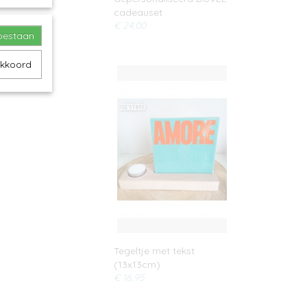
cadeauset
€ 24,00
toestaan
akkoord
Tegeltje met tekst
(13x13cm)
€ 16,95