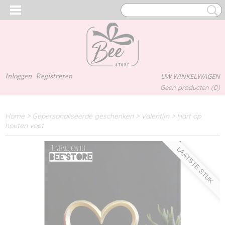
Inloggen
Registreren
UW WINKELWAGEN
Geen producten
(0)
Home
>
Gepersonaliseerde geschenken
>
Valentijn
>
Hart op
houten voet
LAATSTE STUK