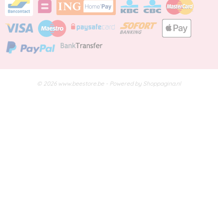
© 2026 www.beestore.be - Powered by Shoppagina.nl