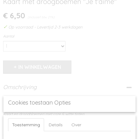
Kaart met droogboemen "Je t'aime"
€ 6,50
(inclusief btw 21%)
✓
Op voorraad
- Levertijd 2-3 werkdagen
Aantal
IN WINKELWAGEN
Omschrijving
Op zoek naar een geschenkje voor valentijn? Dan is deze kaart met
Cookies toestaan Opties
droogbloemen een bijzonder leuk idee!
Kaart en droogbloemen met roze & witte tinten
Tekst op de kaart "Je t'aime ♥"
Toestemming
Details
Over
Afmeting kaart: 19 cm x 14 cm