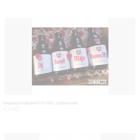
Gepersonaliseerd DUVEL cadeauset
€ 24,00