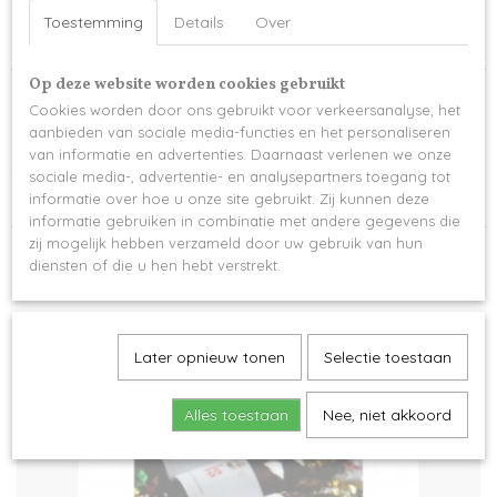
Toestemming
Details
Over
Specificaties
Productcode
Op deze website worden cookies gebruikt
Omschrijving
1081-15525
Cookies worden door ons gebruikt voor verkeersanalyse, het
Een houten borrelplank met gravure naar wens
aanbieden van sociale media-functies en het personaliseren
van informatie en advertenties. Daarnaast verlenen we onze
Afmetingen snijplank 30x20 cm
sociale media-, advertentie- en analysepartners toegang tot
informatie over hoe u onze site gebruikt. Zij kunnen deze
informatie gebruiken in combinatie met andere gegevens die
zij mogelijk hebben verzameld door uw gebruik van hun
diensten of die u hen hebt verstrekt.
Ook interessant
Later opnieuw tonen
Selectie toestaan
Alles toestaan
Nee, niet akkoord