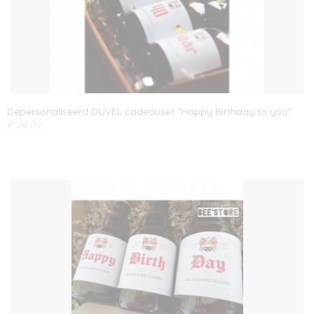
Gepersonaliseerd DUVEL cadeauset "Happy Birthday to you"
€ 24,00