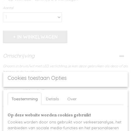
Aantal
IN WINKELWAGEN
Omschrijving
Gnoom in bruin/wit met LED verlichting, je kan deze gebruiken als deco of als
hanger in de kerstboom
Cookies toestaan Opties
Uitvoering polyester
Afmetingen H26cm dia 15 cm
Toestemming
Details
Over
Levertijd 2 werkdagen
Op deze website worden cookies gebruikt
Cookies worden door ons gebruikt voor verkeersanalyse, het
aanbieden van sociale media-functies en het personaliseren