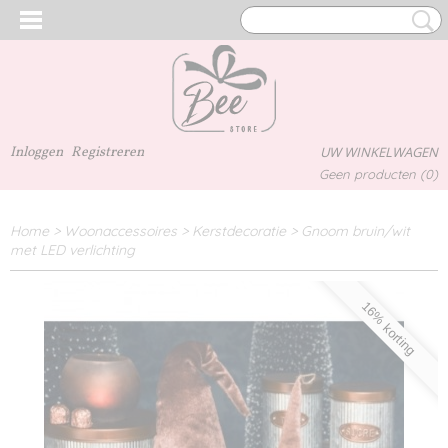
Inloggen
Registreren
UW WINKELWAGEN
Geen producten
(0)
Home
>
Woonaccessoires
>
Kerstdecoratie
>
Gnoom bruin/wit
met LED verlichting
16% korting