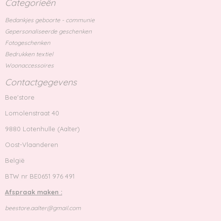
Categorieën
Bedankjes geboorte - communie
Gepersonaliseerde geschenken
Fotogeschenken
Bedrukken textiel
Woonaccessoires
Contactgegevens
Bee'store
Lomolenstraat 40
9880 Lotenhulle (Aalter)
Oost-Vlaanderen
België
BTW nr BE0651 976 491
Afspraak maken :
beestore.aalter@gmail.com