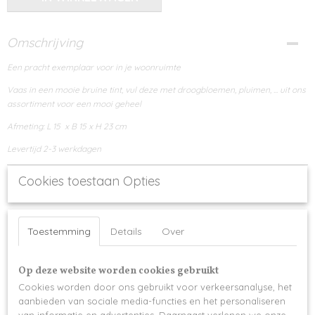
Omschrijving
Een pracht exemplaar voor in je woonruimte
Vaas in een mooie bruine tint, vul deze met droogbloemen, pluimen, ... uit ons
assortiment voor een mooi geheel
Afmeting: L 15 x B 15 x H 23 cm
Levertijd 2-3 werkdagen
Cookies toestaan Opties
Toestemming
Details
Over
Ook interessant
Op deze website worden cookies gebruikt
Cookies worden door ons gebruikt voor verkeersanalyse, het
aanbieden van sociale media-functies en het personaliseren