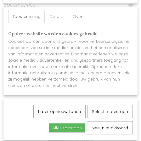
Specificaties
Toestemming
Details
Over
Productcode
Omschrijving
510-12090
3 gepersonaliseerde DUVEL flesjes met een large flesopener volledig
Op deze website worden cookies gebruikt
gepersonaliseerd naar wens
Cookies worden door ons gebruikt voor verkeersanalyse, het
Afmeting flesopener: L 25,3 CM x B 4,8 CM x D 1,5 CM
aanbieden van sociale media-functies en het personaliseren
van informatie en advertenties. Daarnaast verlenen we onze
Kleur tekst op de flesopener is staandaard bruin
sociale media-, advertentie- en analysepartners toegang tot
informatie over hoe u onze site gebruikt. Zij kunnen deze
Extra optie: zakjes nootjes -> meerprijs
informatie gebruiken in combinatie met andere gegevens die
Levertijd 2-3 werkdagen
zij mogelijk hebben verzameld door uw gebruik van hun
diensten of die u hen hebt verstrekt.
Later opnieuw tonen
Selectie toestaan
Ook interessant
Alles toestaan
Nee, niet akkoord