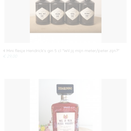
4 Mini flesje Hendrick's gin 5 cl "Wil jij mijn meter/peter zijn?"
€ 29,00