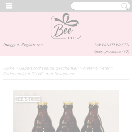
Inloggen
Registreren
UW WINKELWAGEN
Geen producten
(0)
Home
>
Gepersonaliseerde geschenken
>
Meter & Peter
>
Cadeaupakket DUVEL met flesopener