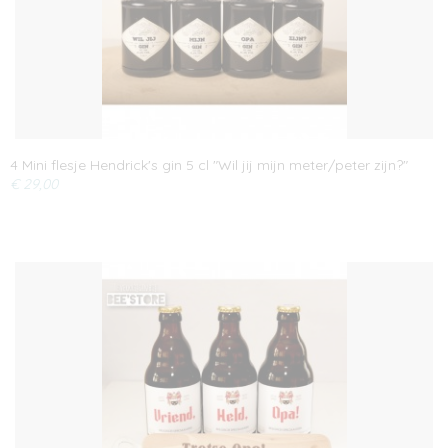
4 Mini flesje Hendrick's gin 5 cl "Wil jij mijn meter/peter zijn?"
€ 29,00