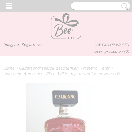
Inloggen
Registreren
UW WINKELWAGEN
Geen producten
(0)
Home
>
Gepersonaliseerde geschenken
>
Meter & Peter
>
Disaronno Amaretto - 70 cl - Wil je mijn meter/peter worden?