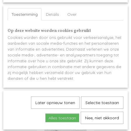
Productcode
Omschrijving
622-13660
Toestemming
Details
Over
Disaronno, de alom gekende beste likeur van Italië is een gevestigde waarde
met zijn authentieke, heerlijk zoete smaak
Op deze website worden cookies gebruikt
Gepersonaliseerd met een heel belangrijke vraag "Wil je mijn meter/peter
Cookies worden door ons gebruikt voor verkeersanalyse, het
worden?"
aanbieden van sociale media-functies en het personaliseren
van informatie en advertenties. Daarnaast verlenen we onze
Inhoud: 70 cl
sociale media-, advertentie- en analysepartners toegang tot
Alcoholpercentage: 28%
informatie over hoe u onze site gebruikt. Zij kunnen deze
informatie gebruiken in combinatie met andere gegevens die
Land van herkomst: Italië
zij mogelijk hebben verzameld door uw gebruik van hun
Levertijd 3-4 werkdagen
diensten of die u hen hebt verstrekt.
Later opnieuw tonen
Selectie toestaan
Ook interessant
Alles toestaan
Nee, niet akkoord