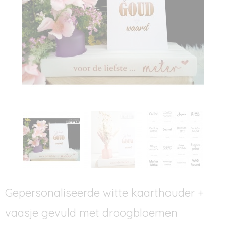
Gepersonaliseerde witte kaarthouder +
vaasje gevuld met droogbloemen