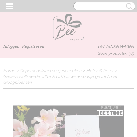
Inloggen
Registreren
UW WINKELWAGEN
Geen producten
(0)
Home
>
Gepersonaliseerde geschenken
>
Meter & Peter
>
Gepersonaliseerde witte kaarthouder + vaasje gevuld met
droogbloemen