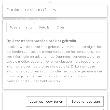
Cookies toestaan Opties
IN WINKELWAGEN
Toestemming
Details
Over
Specificaties
Op deze website worden cookies gebruikt
Productcode
Omschrijving
Cookies worden door ons gebruikt voor verkeersanalyse, het
883-14695
aanbieden van sociale media-functies en het personaliseren
Een gepersonaliseerde fotohouder afgewerkt met een vaasje gevuld met
van informatie en advertenties. Daarnaast verlenen we onze
droogbloemen
sociale media-, advertentie- en analysepartners toegang tot
informatie over hoe u onze site gebruikt. Zij kunnen deze
Inhoud:
informatie gebruiken in combinatie met andere gegevens die
gepersonaliseerde witte kaart- of fotohouder , geef gerust jouw
zij mogelijk hebben verzameld door uw gebruik van hun
diensten of die u hen hebt verstrekt.
gewenste tekst door in de webshop
blush of lila vaasje gevuld met een klein boeketje bloemen
Kaart niet inbegrepen in de prijs
Later opnieuw tonen
Selectie toestaan
Je kan de fotohouder zelf verder aanvullen met een mooie foto ;)