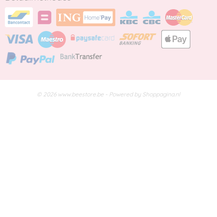
© 2026 www.beestore.be - Powered by Shoppagina.nl