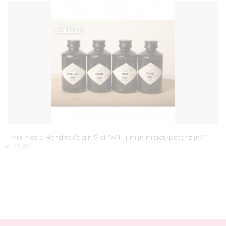
4 Mini flesje Hendrick's gin 5 cl "Wil jij mijn meter/peter zijn?"
€ 29,00