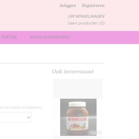
Inloggen
Registreren
UW WINKELWAGEN
Geen producten
(0)
TEXTIEL
WOONACCESSOIRES
Ook interessant
e
an bij lokale handelaars)