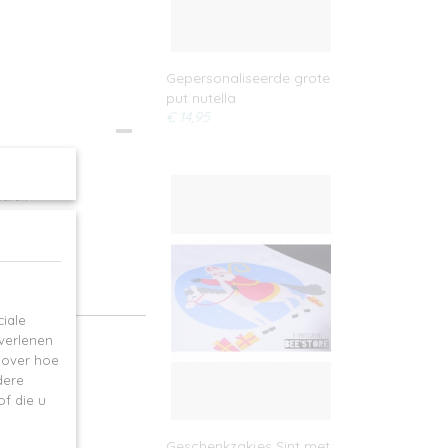
Gepersonaliseerde grote
put nutella
€ 14,95
astas
pdruk
iale
 verlenen
e over hoe
dere
f die u
Geschenkzakjes Sint met