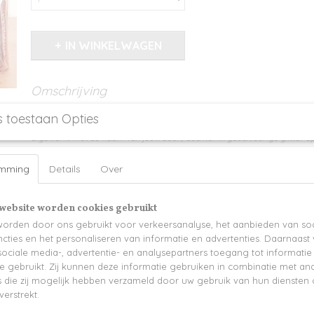
IN WINKELWAGEN
Omschrijving
Laat de oogjes van jouw sloeber nog meer glinsteren met deze Sinterkla
s toestaan Opties
afgewerkt met de naam van jouw zoon/dochter in goudkleurige glitter o
Extra optie: gevuld met lekkers! -> meerprijs
emming
Details
Over
Afmetingen: 16 x 8 x 15H (23H handvaten inbegrepen).
Levertijd 2-3 werkdagen
website worden cookies gebruikt
orden door ons gebruikt voor verkeersanalyse, het aanbieden van soc
cties en het personaliseren van informatie en advertenties. Daarnaast
ociale media-, advertentie- en analysepartners toegang tot informati
te gebruikt. Zij kunnen deze informatie gebruiken in combinatie met an
die zij mogelijk hebben verzameld door uw gebruik van hun diensten o
verstrekt.