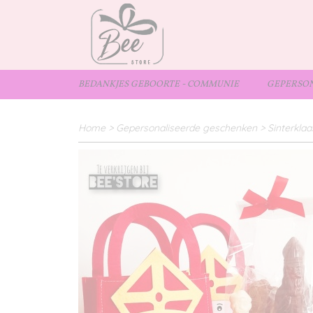
BEDANKJES GEBOORTE - COMMUNIE
GEPERSON
Home
>
Gepersonaliseerde geschenken
>
Sinterklaa