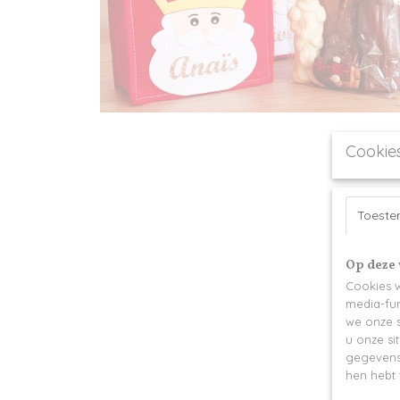
Cookie
Toest
Op deze 
Cookies w
media-fun
we onze s
u onze si
gegevens 
hen hebt 