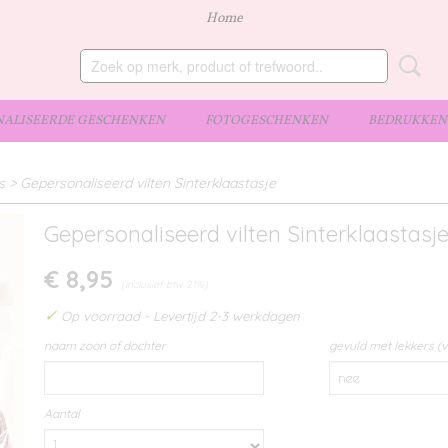
Home
ALISEERDE GESCHENKEN
FOTOGESCHENKEN
BEDRUKKEN 
s
>
Gepersonaliseerd vilten Sinterklaastasje
Gepersonaliseerd vilten Sinterklaastasj
€ 8,95
(inclusief btw 21%)
✓
Op voorraad
- Levertijd 2-3 werkdagen
naam zoon of dochter
gevuld met lekkers (v
Aantal