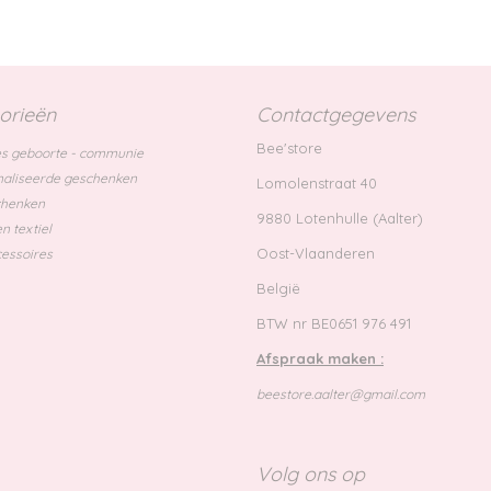
orieën
Contactgegevens
Bee'store
s geboorte - communie
aliseerde geschenken
Lomolenstraat 40
chenken
9880 Lotenhulle (Aalter)
n textiel
Oost-Vlaanderen
essoires
België
BTW nr BE0651 976 491
Afspraak maken :
beestore.aalter@gmail.com
Volg ons op