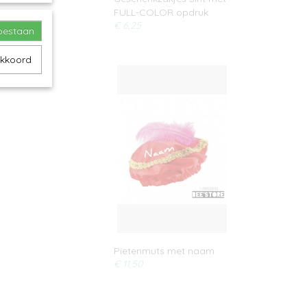
FULL-COLOR opdruk
€ 6,25
toestaan
akkoord
Pietenmuts met naam
€ 11,50