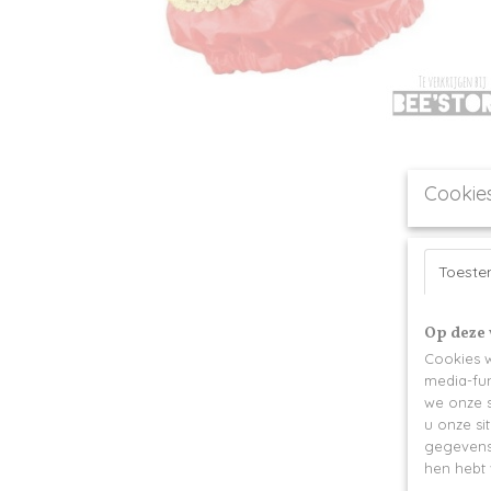
Cookie
Toest
Op deze 
Cookies w
media-fun
we onze s
u onze si
gegevens 
hen hebt 