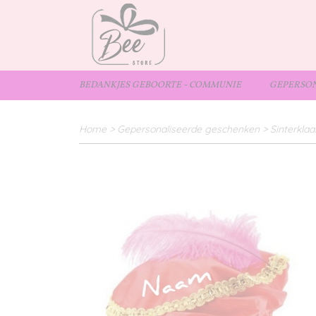
BEDANKJES GEBOORTE - COMMUNIE
GEPERSON
Home
>
Gepersonaliseerde geschenken
>
Sinterklaa