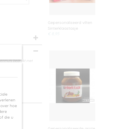
Gepersonaliseerd vilten
Sinterklaastasje
€ 8,95
etenmuts bedrukt met
iale
 verlenen
e over hoe
dere
f die u
Gepersonaliseerde grote