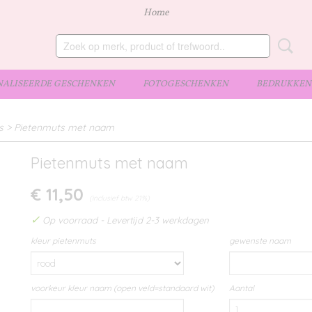
Home
ALISEERDE GESCHENKEN
FOTOGESCHENKEN
BEDRUKKEN 
s
>
Pietenmuts met naam
Pietenmuts met naam
€ 11,50
(inclusief btw 21%)
✓
Op voorraad
- Levertijd 2-3 werkdagen
kleur pietenmuts
gewenste naam
voorkeur kleur naam (open veld=standaard wit)
Aantal