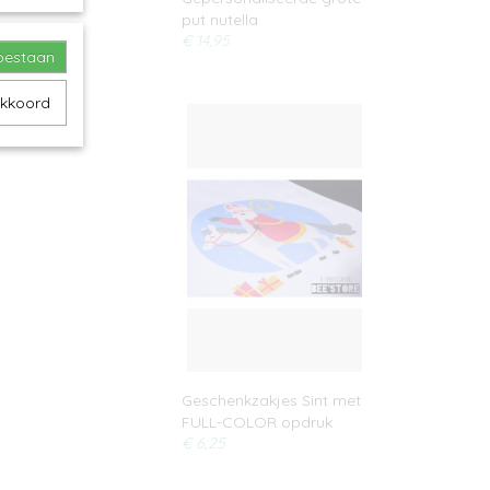
put nutella
€ 14,95
toestaan
akkoord
Geschenkzakjes Sint met
FULL-COLOR opdruk
€ 6,25