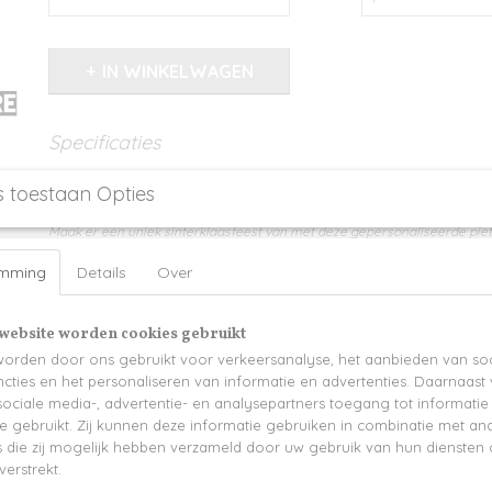
IN WINKELWAGEN
Specificaties
Productcode
188-4298
Omschrijving
s toestaan Opties
Maak er een uniek sinterklaasfeest van met deze gepersonaliseerde pi
naam!
emming
Details
Over
Verkrijgbaar in blauw, geel, groen, paars, roze & rood
Naam wordt boven op de muts gedrukt.
website worden cookies gebruikt
Uitvoering: Polyester
orden door ons gebruikt voor verkeersanalyse, het aanbieden van soc
Levertijd 3-4 werkdagen
cties en het personaliseren van informatie en advertenties. Daarnaast
ociale media-, advertentie- en analysepartners toegang tot informati
te gebruikt. Zij kunnen deze informatie gebruiken in combinatie met an
die zij mogelijk hebben verzameld door uw gebruik van hun diensten o
verstrekt.