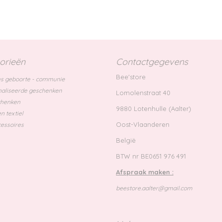
orieën
Contactgegevens
Bee'store
s geboorte - communie
aliseerde geschenken
Lomolenstraat 40
chenken
9880 Lotenhulle (Aalter)
n textiel
Oost-Vlaanderen
essoires
België
BTW nr BE0651 976 491
Afspraak maken :
beestore.aalter@gmail.com