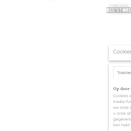
Cookie
Toest
Op deze 
Cookies w
media-fun
we onze s
u onze si
gegevens 
hen hebt 