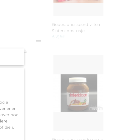
Gepersonaliseerd vilten
Sinterklaastasje
€ 8,95
oor het paard dit
iale
 verlenen
e over hoe
dere
f die u
Gepersonaliseerde grote