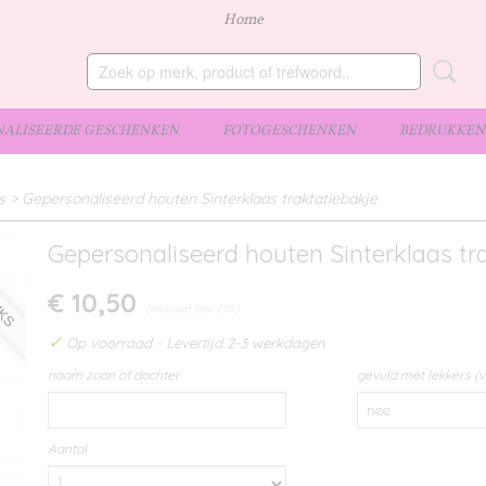
Home
ALISEERDE GESCHENKEN
FOTOGESCHENKEN
BEDRUKKEN 
s
>
Gepersonaliseerd houten Sinterklaas traktatiebakje
UKS
Gepersonaliseerd houten Sinterklaas tr
€ 10,50
(inclusief btw 21%)
✓
Op voorraad
- Levertijd 2-3 werkdagen
naam zoon of dochter
gevuld met lekkers (v
Aantal