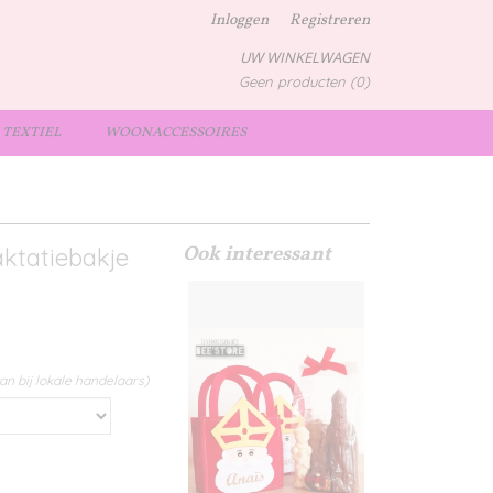
Inloggen
Registreren
UW WINKELWAGEN
Geen producten
(0)
TEXTIEL
WOONACCESSOIRES
Ook interessant
aktatiebakje
an bij lokale handelaars)