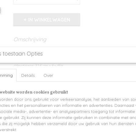
IN WINKELWAGEN
Omschrijving
Hoe leuk is dit als de Sint bij het vinden van een tekening of een wortel v
s toestaan Opties
gepersonaliseerd traktatiebakje achterlaat? ;-)
Afmetingen: 22,5 cm x 8 x 15H
emming
Details
Over
Afmetingen bakje: 12 x 8 x 6H
Bedrukking naam in glitter afwerking
website worden cookies gebruikt
Extra optie: gevuld met lekkers! -> meerprijs
orden door ons gebruikt voor verkeersanalyse, het aanbieden van soc
Levertijd 2-3 werkdagen
cties en het personaliseren van informatie en advertenties. Daarnaast
ociale media-, advertentie- en analysepartners toegang tot informati
te gebruikt. Zij kunnen deze informatie gebruiken in combinatie met an
die zij mogelijk hebben verzameld door uw gebruik van hun diensten o
verstrekt.