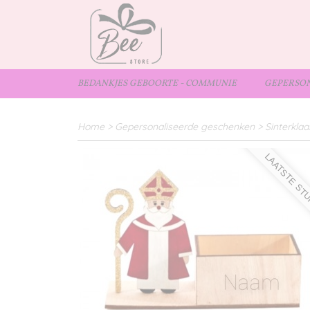
BEDANKJES GEBOORTE - COMMUNIE
GEPERSON
Home
>
Gepersonaliseerde geschenken
>
Sinterklaa
LAATSTE ST