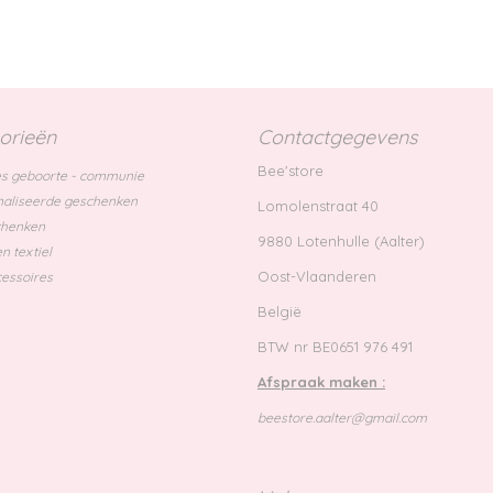
orieën
Contactgegevens
Bee'store
s geboorte - communie
aliseerde geschenken
Lomolenstraat 40
chenken
9880 Lotenhulle (Aalter)
n textiel
Oost-Vlaanderen
essoires
België
BTW nr BE0651 976 491
Afspraak maken :
beestore.aalter@gmail.com