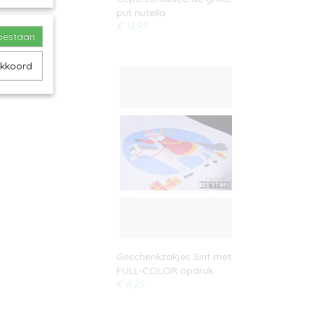
put nutella
€ 14,95
toestaan
akkoord
Geschenkzakjes Sint met
FULL-COLOR opdruk
€ 6,25